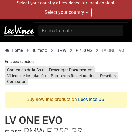
Select your country of residence for local content.
Select your country
Home
Tu moto
BMW
F 750 GS
LV ONE EVO
Enlaces rápidos:
Contenido de la Caja
Descargar Documentos
Videos de Instalación
Productos Relacionados
Reseñas
Comparar
Buy now this product on
LeoVince US
.
LV ONE EVO
para BMW F 750 GS