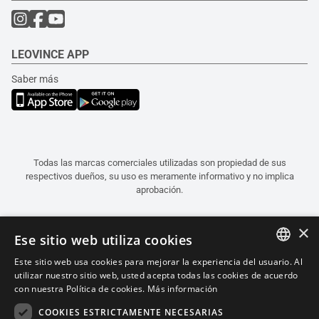
LEOVINCE APP
Saber más
Todas las marcas comerciales utilizadas son propiedad de sus
respectivos dueños, su uso es meramente informativo y no implica
aprobación.
×
Ese sitio web utiliza cookies
Este sitio web usa cookies para mejorar la experiencia del usuario. Al
ITALIAN
utilizar nuestro sitio web, usted acepta todas las cookies de acuerdo
con nuestra Política de cookies.
Más información
ENGLISH
COOKIES ESTRICTAMENTE NECESARIAS