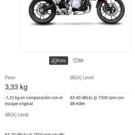
Foto
3D
Peso
dB(A) Level
3,33 kg
-1,32 kg en comparación con el
83.40 dB(A) @ 7500 rpm con
escape original
dB-Killer
dB(A) Level
84.70 dB(A) @ 7500 rpm sin dB-