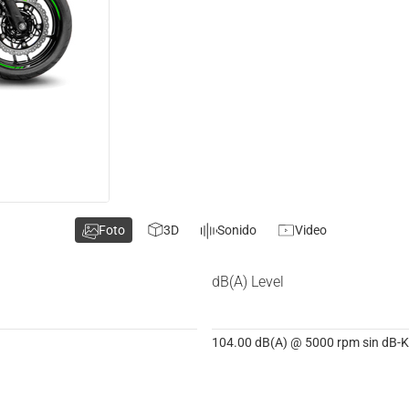
Foto
3D
Sonido
Video
dB(A) Level
104.00 dB(A) @ 5000 rpm sin dB-Ki