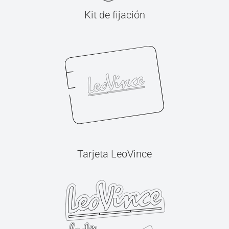
Kit de fijación
Tarjeta LeoVince