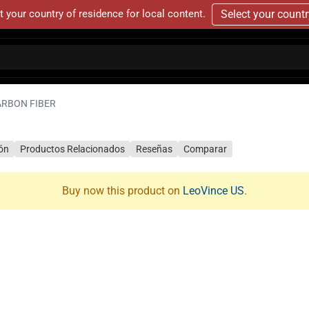
t your country of residence for local content.
Select your count
ARBON FIBER
ión
Productos Relacionados
Reseñas
Comparar
Buy now this product on
LeoVince US
.