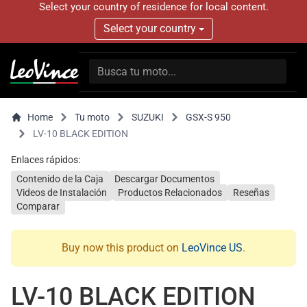
Select your country of residence for local content.
Select your country
Home
Tu moto
SUZUKI
GSX-S 950
LV-10 BLACK EDITION
Enlaces rápidos:
Contenido de la Caja
Descargar Documentos
Videos de Instalación
Productos Relacionados
Reseñas
Comparar
Buy now this product on
LeoVince US
.
LV-10 BLACK EDITION