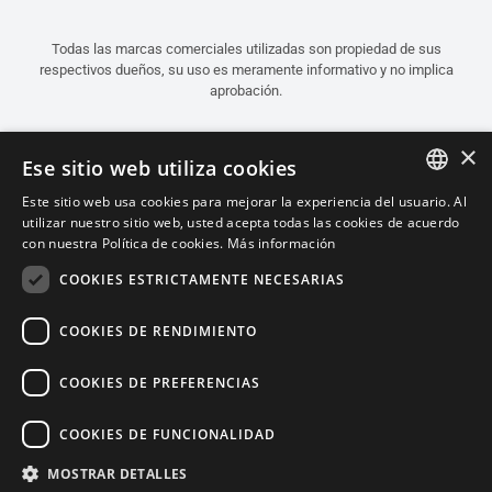
Todas las marcas comerciales utilizadas son propiedad de sus
respectivos dueños, su uso es meramente informativo y no implica
aprobación.
×
Ese sitio web utiliza cookies
Este sitio web usa cookies para mejorar la experiencia del usuario. Al
ITALIAN
utilizar nuestro sitio web, usted acepta todas las cookies de acuerdo
con nuestra Política de cookies.
Más información
ENGLISH
COOKIES ESTRICTAMENTE NECESARIAS
FRENCH
SPANISH
COOKIES DE RENDIMIENTO
GERMAN
COOKIES DE PREFERENCIAS
Español (Chile)
COOKIES DE FUNCIONALIDAD
MOSTRAR DETALLES
Política de Confidencialidad
Cookie Settings
Política de Cookies