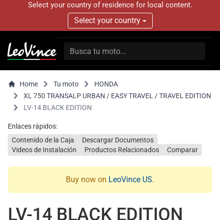
Select your country of residence for local content.
Select your country
Home
Tu moto
HONDA
XL 750 TRANSALP URBAN / EASY TRAVEL / TRAVEL EDITION
LV-14 BLACK EDITION
Enlaces rápidos:
Contenido de la Caja
Descargar Documentos
Videos de Instalación
Productos Relacionados
Comparar
Buy now on
LeoVince US
.
LV-14 BLACK EDITION