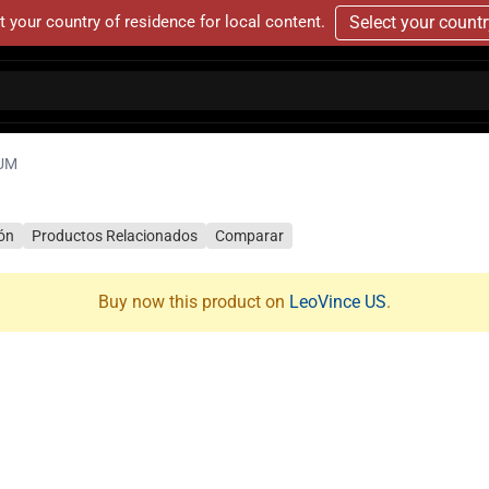
t your country of residence for local content.
Select your count
IUM
ión
Productos Relacionados
Comparar
Buy now this product on
LeoVince US
.