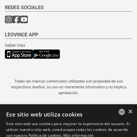
REDES SOCIALES
LEOVINCE APP
Saber más
Todas las marcas comerciales utilizadas son propiedad de sus
respectivos dueños, su uso es meramente informativo y no implica
aprobación.
×
Ese sitio web utiliza cookies
Este sitio web usa cookies para mejorar la experiencia del usuario. Al
ITALIAN
utilizar nuestro sitio web, usted acepta todas las cookies de acuerdo
con nuestra Política de cookies.
Más información