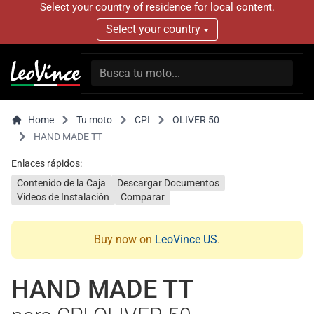
Select your country of residence for local content.
Select your country
Home
Tu moto
CPI
OLIVER 50
HAND MADE TT
Enlaces rápidos:
Contenido de la Caja
Descargar Documentos
Videos de Instalación
Comparar
Buy now on
LeoVince US
.
HAND MADE TT