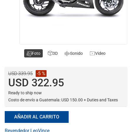
Foto
3D
Sonido
Video
USD 339.95
-5 %
USD 322.95
Ready to ship now
Costo de envío a Guatemala: USD 150.00 + Duties and Taxes
AÑADIR AL CARRITO
Revendedor LeoVince