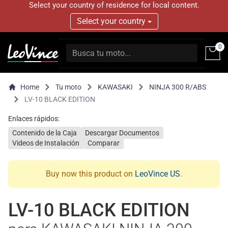
Select your country of residence for local content.
Select your country
0
Home
Tu moto
KAWASAKI
NINJA 300 R/ABS
LV-10 BLACK EDITION
Enlaces rápidos:
Contenido de la Caja
Descargar Documentos
Videos de Instalación
Comparar
Buy now this product on
LeoVince US
.
LV-10 BLACK EDITION