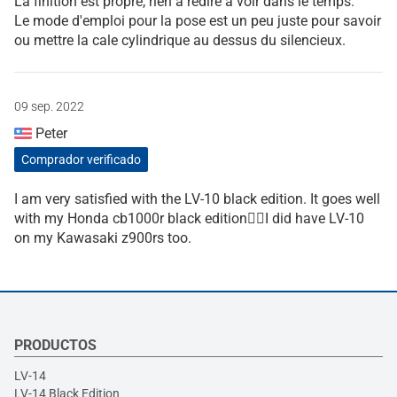
La finition est propre, rien à redire à voir dans le temps.
Le mode d'emploi pour la pose est un peu juste pour savoir
ou mettre la cale cylindrique au dessus du silencieux.
09 sep. 2022
Peter
Comprador verificado
I am very satisfied with the LV-10 black edition. It goes well
with my Honda cb1000r black edition👌🏻I did have LV-10
on my Kawasaki z900rs too.
PRODUCTOS
LV-14
LV-14 Black Edition