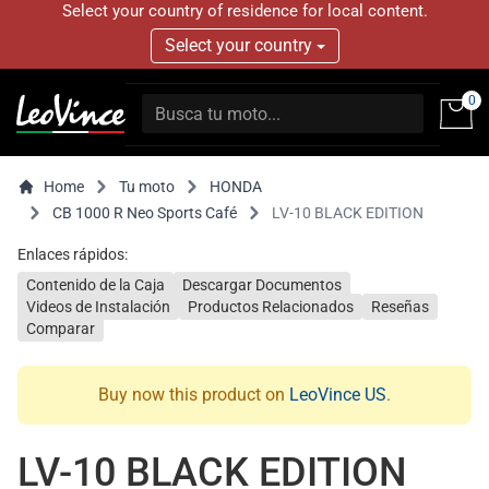
Select your country of residence for local content.
Select your country
0
Home
Tu moto
HONDA
CB 1000 R Neo Sports Café
LV-10 BLACK EDITION
Enlaces rápidos:
Contenido de la Caja
Descargar Documentos
Videos de Instalación
Productos Relacionados
Reseñas
Comparar
Buy now this product on
LeoVince US
.
LV-10 BLACK EDITION