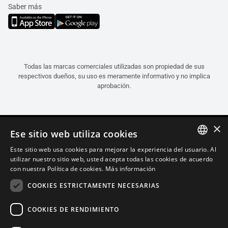
Saber más
Todas las marcas comerciales utilizadas son propiedad de sus
respectivos dueños, su uso es meramente informativo y no implica
aprobación.
×
Ese sitio web utiliza cookies
Este sitio web usa cookies para mejorar la experiencia del usuario. Al
ITALIAN
utilizar nuestro sitio web, usted acepta todas las cookies de acuerdo
con nuestra Política de cookies.
Más información
ENGLISH
COOKIES ESTRICTAMENTE NECESARIAS
FRENCH
SPANISH
COOKIES DE RENDIMIENTO
GERMAN