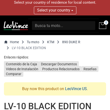
Select your country of residence for local content.
Select your country
0
Home
Tu moto
KTM
890 DUKE R
LV-10 BLACK EDITION
Enlaces rápidos:
Contenido de la Caja
Descargar Documentos
Videos de Instalación
Productos Relacionados
Reseñas
Comparar
Buy now this product on
LeoVince US
.
LV-10 BLACK EDITION