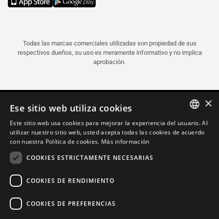
Todas las marcas comerciales utilizadas son propiedad de sus
respectivos dueños, su uso es meramente informativo y no implica
aprobación.
×
Ese sitio web utiliza cookies
Este sitio web usa cookies para mejorar la experiencia del usuario. Al
ITALIAN
utilizar nuestro sitio web, usted acepta todas las cookies de acuerdo
con nuestra Política de cookies.
Más información
ENGLISH
COOKIES ESTRICTAMENTE NECESARIAS
FRENCH
SPANISH
COOKIES DE RENDIMIENTO
GERMAN
COOKIES DE PREFERENCIAS
Español (Guatemala)