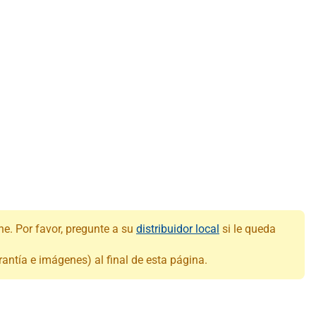
ne. Por favor, pregunte a su
distribuidor local
si le queda
antía e imágenes) al final de esta página.