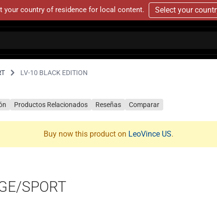
t your country of residence for local content.
Select your count
RT
LV-10 BLACK EDITION
ión
Productos Relacionados
Reseñas
Comparar
Buy now this product on
LeoVince US
.
AGE/SPORT