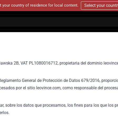
t your country of residence for local content.
Select your count
uławska 2B, VAT PL1080016712, propietaria del dominio leovince
l Reglamento General de Protección de Datos 679/2016, proporci
esados por el sitio leovince.com, como responsable del procesa
ular, sobre los datos que procesamos, los fines para los que los
rlos.