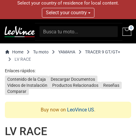
Select your country of residence for local content.
Select your country
0
Home
Tu moto
YAMAHA
TRACER 9 GT/GT+
LV RACE
Enlaces rápidos:
Contenido de la Caja
Descargar Documentos
Videos de Instalación
Productos Relacionados
Reseñas
Comparar
Buy now on
LeoVince US
.
LV RACE