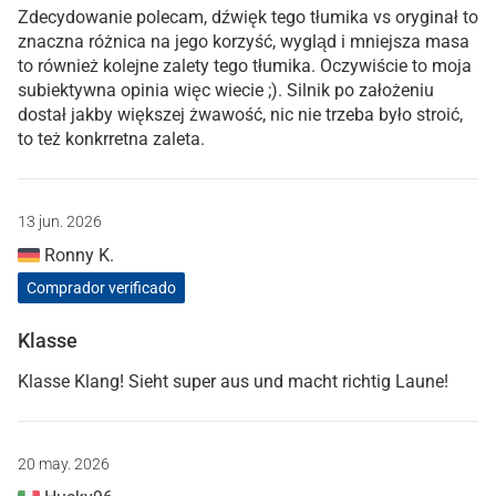
Zdecydowanie polecam, dźwięk tego tłumika vs oryginał to
znaczna różnica na jego korzyść, wygląd i mniejsza masa
to również kolejne zalety tego tłumika. Oczywiście to moja
subiektywna opinia więc wiecie ;). Silnik po założeniu
dostał jakby większej żwawość, nic nie trzeba było stroić,
to też konkrretna zaleta.
13 jun. 2026
Ronny K.
Comprador verificado
Klasse
Klasse Klang! Sieht super aus und macht richtig Laune!
20 may. 2026