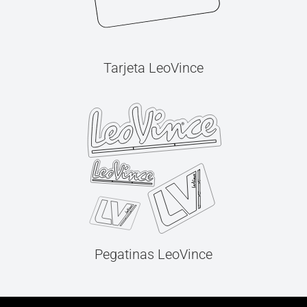
Tarjeta LeoVince
Pegatinas LeoVince