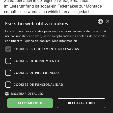
Schrauber auch in der eigenen Garage machbar.
Im Lieferumfang ist sogar ein Federhaken zur Montage
enthalten, es wurde also wirklich an alles gedacht.
Optik ist Geschmackssache, mir gefällt die Anlage aber
×
Ese sitio web utiliza cookies
sehr gut.
Este sitio web usa cookies para mejorar la experiencia del usuario. Al
Ich bin sehr zufrieden.
ITALIAN
utilizar nuestro sitio web, usted acepta todas las cookies de acuerdo
con nuestra Política de cookies.
Más información
ENGLISH
COOKIES ESTRICTAMENTE NECESARIAS
FRENCH
07 may. 2024
Miele
SPANISH
COOKIES DE RENDIMIENTO
Comprador verificado
GERMAN
COOKIES DE PREFERENCIAS
Ottimo acquisto
COOKIES DE FUNCIONALIDAD
Ottimo sound e esteticamente bella la consiglio
MOSTRAR DETALLES
ACEPTAR TODO
RECHAZAR TODO
29 dic. 2023