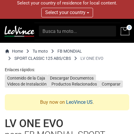
Select your country of residence for local content.
Select your country
0
Home
Tu moto
FB MONDIAL
SPORT CLASSIC 125 ABS/CBS
LV ONE EVO
Enlaces rápidos:
Contenido de la Caja
Descargar Documentos
Videos de Instalación
Productos Relacionados
Comparar
Buy now on
LeoVince US
.
LV ONE EVO