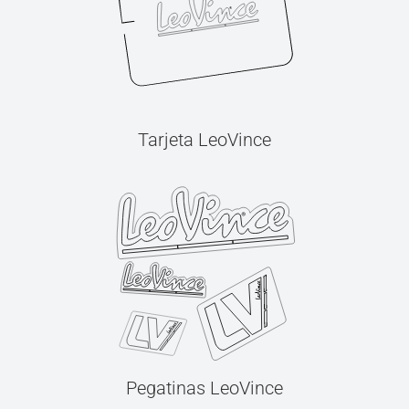
Tarjeta LeoVince
Pegatinas LeoVince