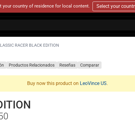
t your country of residence for local content.
Select your count
LASSIC RACER BLACK EDITION
ión
Productos Relacionados
Reseñas
Comparar
Buy now this product on
LeoVince US
.
DITION
50