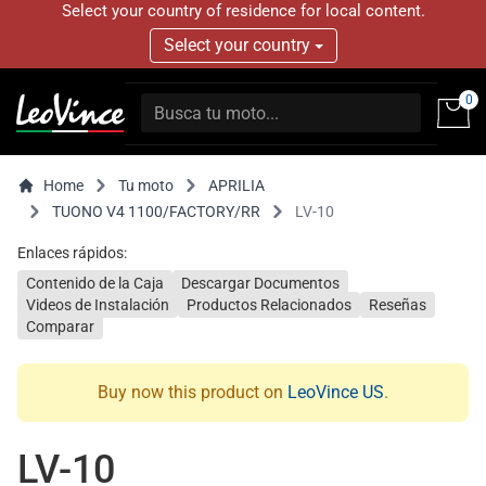
Select your country of residence for local content.
Select your country
0
Home
Tu moto
APRILIA
TUONO V4 1100/FACTORY/RR
LV-10
Enlaces rápidos:
Contenido de la Caja
Descargar Documentos
Videos de Instalación
Productos Relacionados
Reseñas
Comparar
Buy now this product on
LeoVince US
.
LV-10