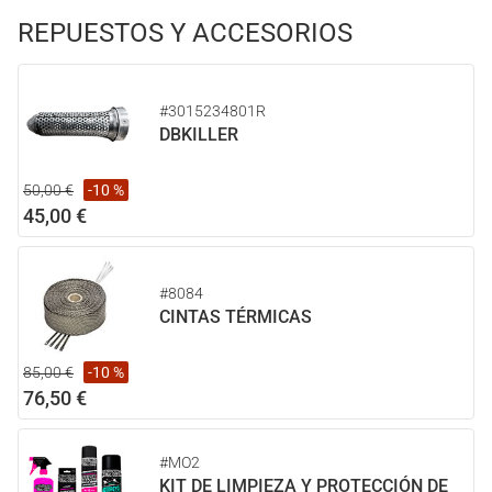
REPUESTOS Y ACCESORIOS
#3015234801R
DBKILLER
50,00 €
-10 %
45,00 €
#8084
CINTAS TÉRMICAS
85,00 €
-10 %
76,50 €
#MO2
KIT DE LIMPIEZA Y PROTECCIÓN DE