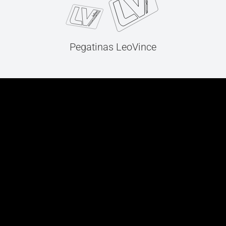
Pegatinas LeoVince