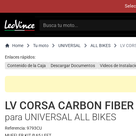
Selec
Home
Tu moto
UNIVERSAL
ALL BIKES
LV COR
Enlaces rápidos:
Contenido de la Caja
Descargar Documentos
Videos de Instalac
LV CORSA CARBON FIBER
para UNIVERSAL ALL BIKES
Referencia: 9793CU
MUFFLER KIT Ø 65 LEFT