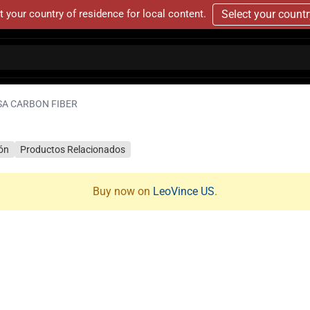
t your country of residence for local content.
Select your count
SA CARBON FIBER
ión
Productos Relacionados
Buy now on
LeoVince US
.