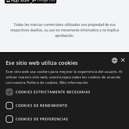
Todas las marcas comerciales utilizadas son propiedad de sus
respectivos dueños, su uso es meramente informativo y no implica
aprobación.
×
Ese sitio web utiliza cookies
Este sitio web usa cookies para mejorar la experiencia del usuario. Al
ITALIAN
utilizar nuestro sitio web, usted acepta todas las cookies de acuerdo
con nuestra Política de cookies.
Más información
ENGLISH
COOKIES ESTRICTAMENTE NECESARIAS
FRENCH
SPANISH
COOKIES DE RENDIMIENTO
GERMAN
COOKIES DE PREFERENCIAS
Español (Portugal)