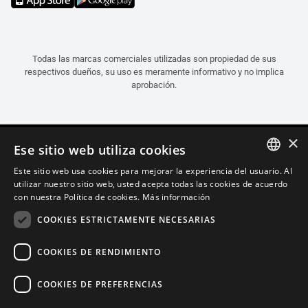
Todas las marcas comerciales utilizadas son propiedad de sus
respectivos dueños, su uso es meramente informativo y no implica
aprobación.
×
Ese sitio web utiliza cookies
Este sitio web usa cookies para mejorar la experiencia del usuario. Al
ITALIAN
utilizar nuestro sitio web, usted acepta todas las cookies de acuerdo
con nuestra Política de cookies.
Más información
ENGLISH
COOKIES ESTRICTAMENTE NECESARIAS
FRENCH
SPANISH
COOKIES DE RENDIMIENTO
GERMAN
COOKIES DE PREFERENCIAS
Español (Portugal)