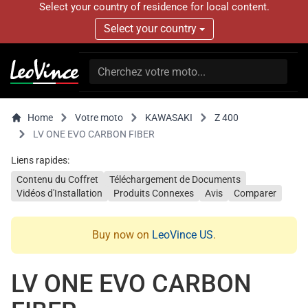
Select your country of residence for local content.
Select your country
Home
Votre moto
KAWASAKI
Z 400
LV ONE EVO CARBON FIBER
Liens rapides:
Contenu du Coffret
Téléchargement de Documents
Vidéos d'Installation
Produits Connexes
Avis
Comparer
Buy now on
LeoVince US
.
LV ONE EVO CARBON