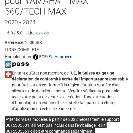
pour YAMAHA T-MAX
560/TECH MAX
2020 - 2024
5.0 / 5.0
Lire les avis
Référence: 15305BK
LIGNE COMPLETE
Homologation:
ECE/EU-Approved
En tant qu'État non membre de l'UE,
la Suisse exige une
déclaration de conformité écrite de l'importateur responsable
pour l'utilisation conforme à la réglementation routière d'un
silencieux de deuxième monte. Veuillez vérifier au préalable
avec votre point de vente si la création d'une attestation
d’homologation est possible et si elle fait partie du champ
d'application du véhicule concerné.
Attention! Les modèles à partir de 2022 nécessitent le support
3015305501, s'il n'est pas inclus dans l'emballage, le kit
3015305561R doit être commandé séparément.