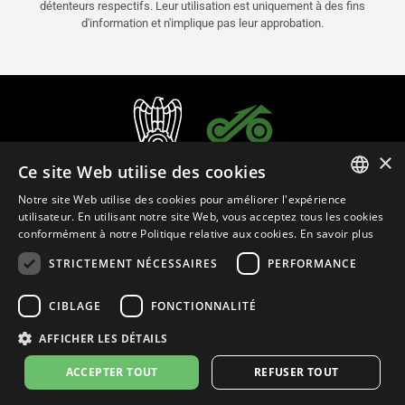
détenteurs respectifs. Leur utilisation est uniquement à des fins
d'information et n'implique pas leur approbation.
×
Ce site Web utilise des cookies
Notre site Web utilise des cookies pour améliorer l'expérience
ITALIAN
utilisateur. En utilisant notre site Web, vous acceptez tous les cookies
conformément à notre Politique relative aux cookies.
En savoir plus
ENGLISH
STRICTEMENT NÉCESSAIRES
PERFORMANCE
FRENCH
Français (Suisse)
SPANISH
CIBLAGE
FONCTIONNALITÉ
GERMAN
AFFICHER LES DÉTAILS
Politique de Confidentialité
Cookie Settings
Politique de Cookies
ACCEPTER TOUT
REFUSER TOUT
© 2026
leovince.com
by BELGROVE -
VAT #: 1080016712