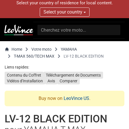
Select your country of residence for local content.
Select your country
Home
Votre moto
YAMAHA
T-MAX 560/TECH MAX
LV-12 BLACK EDITION
Liens rapides:
Contenu du Coffret
Téléchargement de Documents
Vidéos d'Installation
Avis
Comparer
Buy now on
LeoVince US
.
LV-12 BLACK EDITION