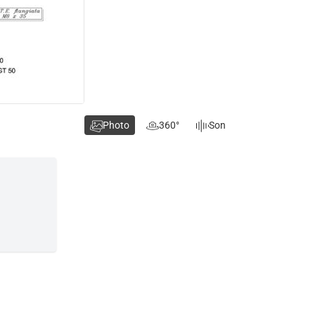
Photo
360°
Son