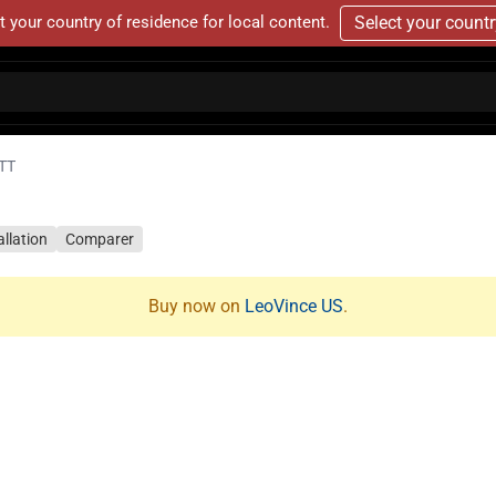
t your country of residence for local content.
Select your count
TT
allation
Comparer
Buy now on
LeoVince US
.