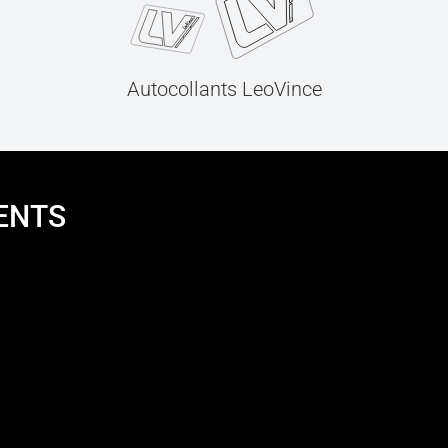
Autocollants LeoVince
ENTS