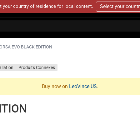
t your country of residence for local content.
Select your count
ORSA EVO BLACK EDITION
allation
Produits Connexes
Buy now on
LeoVince US
.
ITION