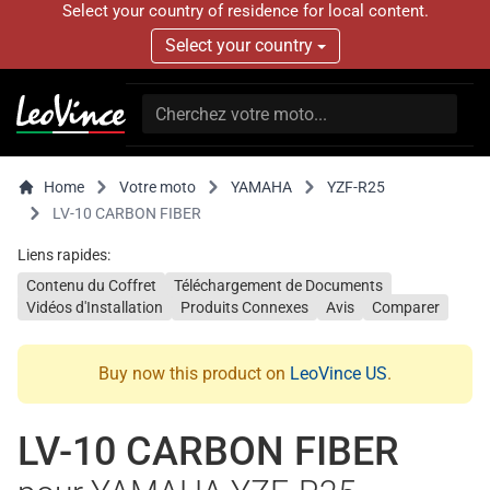
Select your country of residence for local content.
Select your country
Home
Votre moto
YAMAHA
YZF-R25
LV-10 CARBON FIBER
Liens rapides:
Contenu du Coffret
Téléchargement de Documents
Vidéos d'Installation
Produits Connexes
Avis
Comparer
Buy now this product on
LeoVince US
.
LV-10 CARBON FIBER