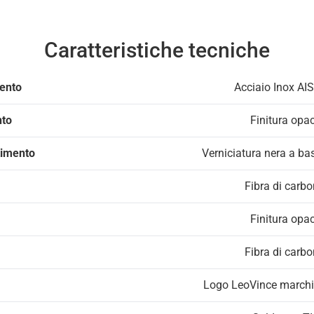
Caratteristiche tecniche
mento
Acciaio Inox AIS
nto
Finitura opa
timento
Verniciatura nera a ba
Fibra di carbo
Finitura opa
Fibra di carbo
Logo LeoVince marchia