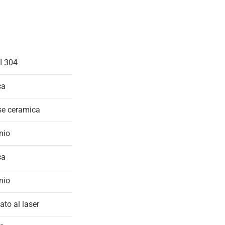
I 304
ca
se ceramica
nio
ca
nio
to al laser