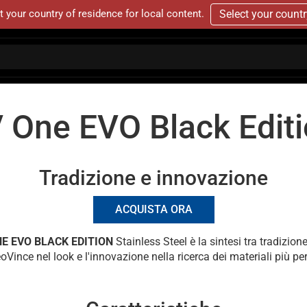
t your country of residence for local content.
Select your count
 One EVO Black Edit
Tradizione e innovazione
ACQUISTA ORA
NE EVO BLACK EDITION
Stainless Steel è la sintesi tra tradizio
eoVince nel look e l'innovazione nella ricerca dei materiali più pe