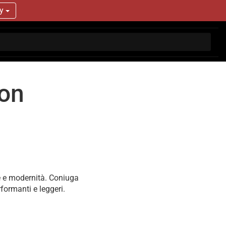
ry
ion
ne e modernità. Coniuga
rformanti e leggeri.