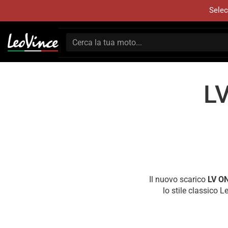
Selec
LV
Il nuovo scarico
LV O
lo stile classico L