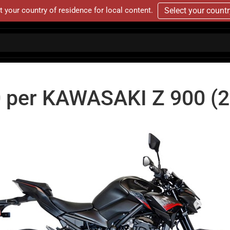
t your country of residence for local content.
Select your count
0 per KAWASAKI Z 900 (