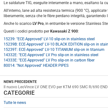
Le saldature TIG, eseguite interamente a mano, esaltano la cu
All'interno, lane ad alta resistenza termica (900 °C), applicat
liberamente, senza che le fibre perdano integrità, garantendo 
Anche lo scarico
LV Pro
, in entrambe le versione Stainless St
Questi i codici prodotto per
Kawasaki Z 900
:
15239: "ECE-Approved" LV-10 slip-on in stainless steel
15239B: ECE-Approved" LV-10 BLACK EDITION slip-on in stain
15239T: ECE-Approved" LV-10 TITANIUM slip-on in titanium
14332E: "ECE-Approved" LV Pro slip-on in stainless steel
14333E: "ECE-Approved" LV Pro slip-on in carbon fiber
80014: "Not Approved" HEADER PIPES
NEWS PRECEDENTE
Il nuovo LeoVince LV ONE EVO per KTM 690 SMC R/690 END
CATEGORIE
Tutte le news