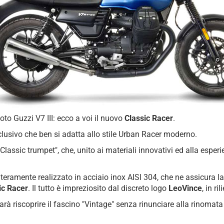
oto Guzzi V7 III: ecco a voi il nuovo
Classic Racer
.
lusivo che ben si adatta allo stile Urban Racer moderno.
"Classic trumpet", che, unito ai materiali innovativi ed alla esper
eramente realizzato in acciaio inox AISI 304, che ne assicura la
ic Racer
. Il tutto è impreziosito dal discreto logo
LeoVince
, in ril
farà riscoprire il fascino "Vintage" senza rinunciare alla rinomat