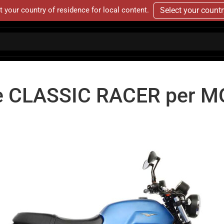
t your country of residence for local content.
Select your count
e CLASSIC RACER per MO