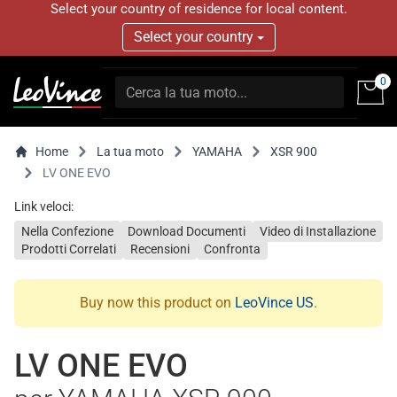
Select your country of residence for local content.
Select your country
0
Home
La tua moto
YAMAHA
XSR 900
LV ONE EVO
Link veloci:
Nella Confezione
Download Documenti
Video di Installazione
Prodotti Correlati
Recensioni
Confronta
Buy now this product on
LeoVince US
.
LV ONE EVO