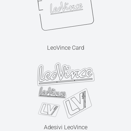
LeoVince Card
Adesivi LeoVince