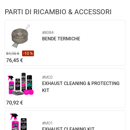
PARTI DI RICAMBIO & ACCESSORI
#8084
BENDE TERMICHE
84,95 €
-10 %
76,45 €
#MO2
EXHAUST CLEANING & PROTECTING
KIT
70,92 €
#MO1
EXHAUST CLEANING KIT