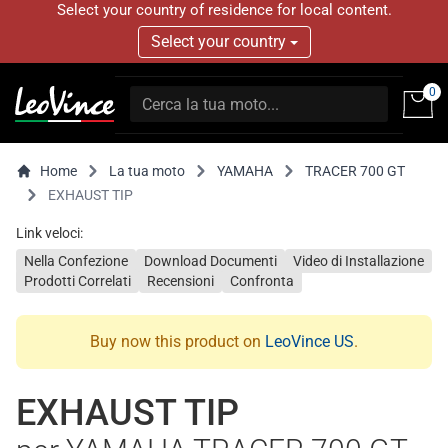
Select your country of residence for local content.
Select your country
0
Home
La tua moto
YAMAHA
TRACER 700 GT
EXHAUST TIP
Link veloci:
Nella Confezione
Download Documenti
Video di Installazione
Prodotti Correlati
Recensioni
Confronta
Buy now this product on
LeoVince US
.
EXHAUST TIP