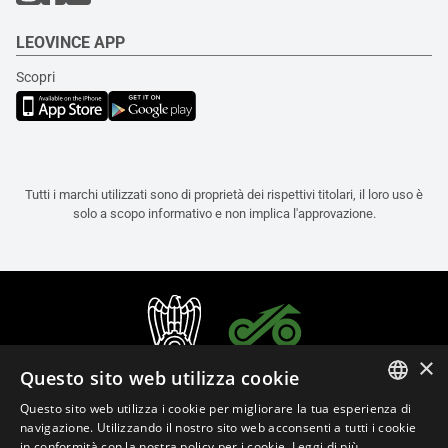
LEOVINCE APP
Scopri
Tutti i marchi utilizzati sono di proprietà dei rispettivi titolari, il loro uso è
solo a scopo informativo e non implica l'approvazione.
×
Questo sito web utilizza cookie
Questo sito web utilizza i cookie per migliorare la tua esperienza di
ITALIAN
navigazione. Utilizzando il nostro sito web acconsenti a tutti i cookie
in conformità con la nostra policy per i cookie.
Leggi di più