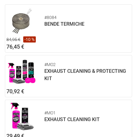
#8084
BENDE TERMICHE
84,95 €
-10 %
76,45 €
#MO2
EXHAUST CLEANING & PROTECTING
KIT
70,92 €
#MO1
EXHAUST CLEANING KIT
29,49 €