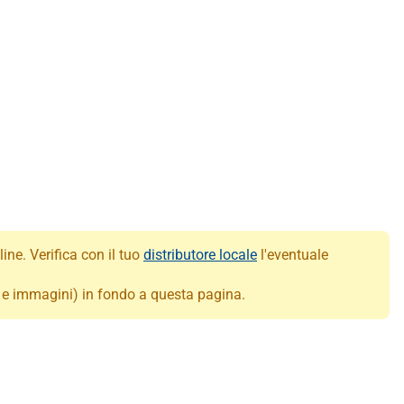
ine. Verifica con il tuo
distributore locale
l'eventuale
ia e immagini) in fondo a questa pagina.