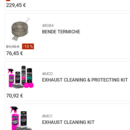
229,45 €
#8084
BENDE TERMICHE
84,95 €
-10 %
76,45 €
#MO2
EXHAUST CLEANING & PROTECTING KIT
70,92 €
#MO1
EXHAUST CLEANING KIT