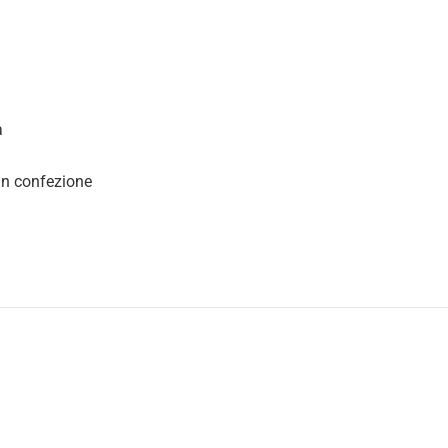
a
 in confezione