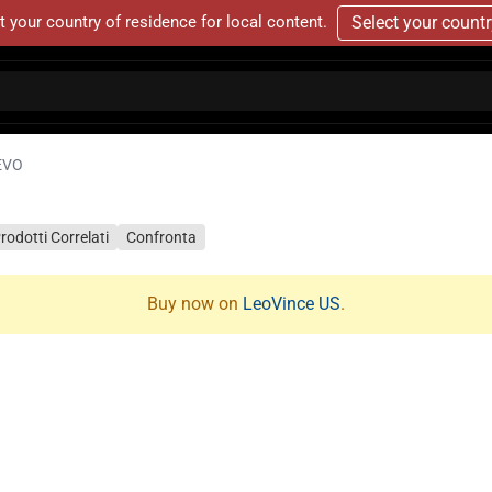
t your country of residence for local content.
Select your count
EVO
rodotti Correlati
Confronta
Buy now on
LeoVince US
.