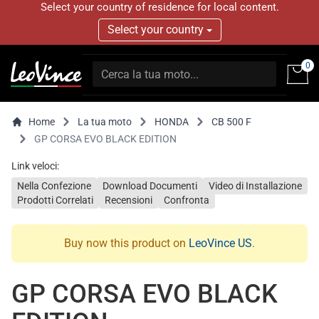
Select your country of residence for local content.
Select your country
0
Home
La tua moto
HONDA
CB 500 F
GP CORSA EVO BLACK EDITION
Link veloci:
Nella Confezione
Download Documenti
Video di Installazione
Prodotti Correlati
Recensioni
Confronta
Buy now this product on
LeoVince US
.
GP CORSA EVO BLACK