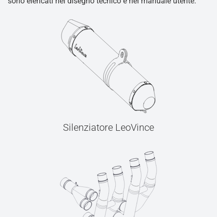
sono elencati nel disegno tecnico e nel manuale utente.
Silenziatore LeoVince