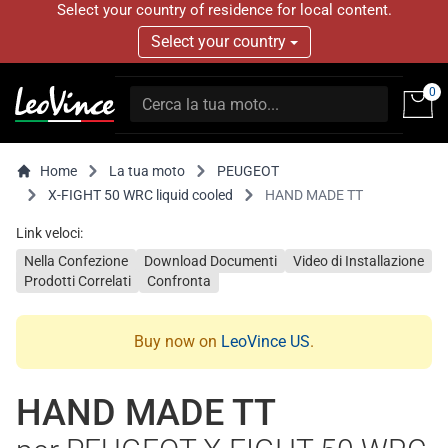
Select your country of residence for local content.
Select your country
0
Home
La tua moto
PEUGEOT
X-FIGHT 50 WRC liquid cooled
HAND MADE TT
Link veloci:
Nella Confezione
Download Documenti
Video di Installazione
Prodotti Correlati
Confronta
Buy now on
LeoVince US
.
HAND MADE TT