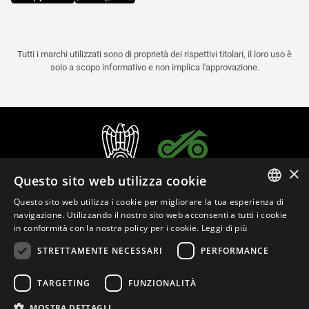
Tutti i marchi utilizzati sono di proprietà dei rispettivi titolari, il loro uso è
solo a scopo informativo e non implica l'approvazione.
×
Questo sito web utilizza cookie
Questo sito web utilizza i cookie per migliorare la tua esperienza di
ITALIAN
navigazione. Utilizzando il nostro sito web acconsenti a tutti i cookie
in conformità con la nostra policy per i cookie.
Leggi di più
ENGLISH
STRETTAMENTE NECESSARI
PERFORMANCE
FRENCH
Italiano (Italia)
SPANISH
TARGETING
FUNZIONALITÀ
GERMAN
MOSTRA DETTAGLI