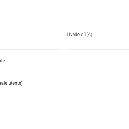
Livello dB(A)
nte
uale utente)