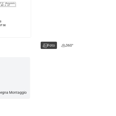
Foto
360°
nsegna Montaggio