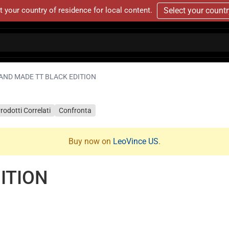
t your country of residence for local content.
Select your count
AND MADE TT BLACK EDITION
rodotti Correlati
Confronta
Buy now on
LeoVince US
.
ITION