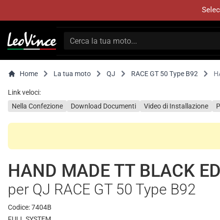
Selec
Home
La tua moto
QJ
RACE GT 50 Type B92
H
Link veloci:
Nella Confezione
Download Documenti
Video di Installazione
P
HAND MADE TT BLACK ED
per QJ RACE GT 50 Type B92
Codice: 7404B
FULL SYSTEM