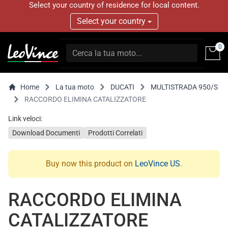
Select your country of residence for local content.
Select your country
0
Home
La tua moto
DUCATI
MULTISTRADA 950/S
RACCORDO ELIMINA CATALIZZATORE
Link veloci:
Download Documenti
Prodotti Correlati
Buy now this product on
LeoVince US
.
RACCORDO ELIMINA
CATALIZZATORE