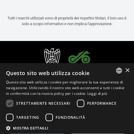
Tutti i marchi utilizzati sono di proprietà dei rispettivi titolari, il loro uso è
solo a scopo informativo e non implica l'approvazione.
×
Questo sito web utilizza cookie
Questo sito web utilizza i cookie per migliorare la tua esperienza di
ITALIAN
navigazione. Utilizzando il nostro sito web acconsenti a tutti i cookie
in conformità con la nostra policy per i cookie.
Leggi di più
ENGLISH
STRETTAMENTE NECESSARI
PERFORMANCE
FRENCH
Italiano (Italia)
SPANISH
TARGETING
FUNZIONALITÀ
GERMAN
MOSTRA DETTAGLI
Privacy Policy
Cookie Settings
Cookie Policy
Store Policy