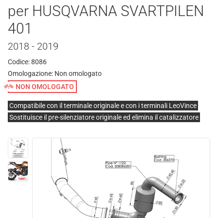
per HUSQVARNA SVARTPILEN
401
2018 - 2019
Codice: 8086
Omologazione:
Non omologato
NON OMOLOGATO
Compatibile con il terminale originale e con i terminali LeoVince
Sostituisce il pre-silenziatore originale ed elimina il catalizzatore