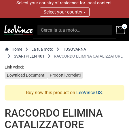
Select your country of residence for local content.
Select your country
0
Home
La tua moto
HUSQVARNA
SVARTPILEN 401
RACCORDO ELIMINA CATALIZZATORE
Link veloci:
Download Documenti
Prodotti Correlati
Buy now this product on
LeoVince US
.
RACCORDO ELIMINA
CATALIZZATORE