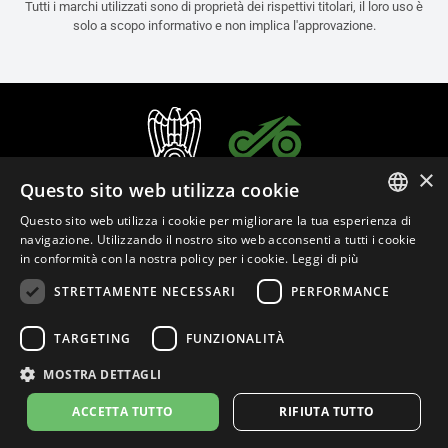
Tutti i marchi utilizzati sono di proprietà dei rispettivi titolari, il loro uso è
solo a scopo informativo e non implica l'approvazione.
×
Questo sito web utilizza cookie
Questo sito web utilizza i cookie per migliorare la tua esperienza di
ITALIAN
navigazione. Utilizzando il nostro sito web acconsenti a tutti i cookie
in conformità con la nostra policy per i cookie.
Leggi di più
ENGLISH
STRETTAMENTE NECESSARI
PERFORMANCE
FRENCH
Italiano (Italia)
SPANISH
TARGETING
FUNZIONALITÀ
GERMAN
MOSTRA DETTAGLI
Privacy Policy
Cookie Settings
Cookie Policy
Store Policy
ACCETTA TUTTO
RIFIUTA TUTTO
© 2026
leovince.com
by BELGROVE -
VAT #: 1080016712