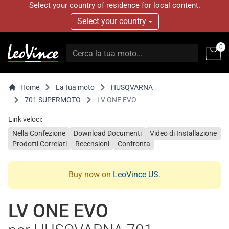
Select your country of residence for local content.
Select your country
0
Home
La tua moto
HUSQVARNA
701 SUPERMOTO
LV ONE EVO
Link veloci:
Nella Confezione
Download Documenti
Video di Installazione
Prodotti Correlati
Recensioni
Confronta
Buy now on
LeoVince US
.
LV ONE EVO