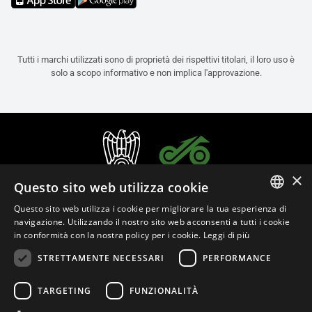
Tutti i marchi utilizzati sono di proprietà dei rispettivi titolari, il loro uso è
solo a scopo informativo e non implica l'approvazione.
×
Questo sito web utilizza cookie
Questo sito web utilizza i cookie per migliorare la tua esperienza di
ITALIAN
navigazione. Utilizzando il nostro sito web acconsenti a tutti i cookie
in conformità con la nostra policy per i cookie.
Leggi di più
ENGLISH
STRETTAMENTE NECESSARI
PERFORMANCE
FRENCH
Italiano (Italia)
SPANISH
TARGETING
FUNZIONALITÀ