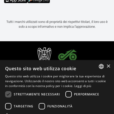
Tutti i marchi utilizzati sono di proprietà dei rispettivi titolari, il loro uso è
solo a scopo informativo e non implica l'approvazione.
×
Questo sito web utilizza cookie
Questo sito web utilizza i cookie per migliorare la tua esperienza di
ITALIAN
navigazione. Utilizzando il nostro sito web acconsenti a tutti i cookie
in conformità con la nostra policy per i cookie.
Leggi di più
ENGLISH
STRETTAMENTE NECESSARI
PERFORMANCE
FRENCH
Italiano (Italia)
SPANISH
TARGETING
FUNZIONALITÀ