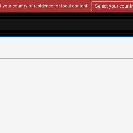
t your country of residence for local content.
Select your count