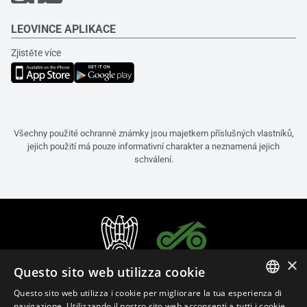
LEOVINCE APLIKACE
Zjistěte více
Všechny použité ochranné známky jsou majetkem příslušných vlastníků,
jejich použití má pouze informativní charakter a neznamená jejich
schválení.
×
Questo sito web utilizza cookie
Questo sito web utilizza i cookie per migliorare la tua esperienza di
ITALIAN
navigazione. Utilizzando il nostro sito web acconsenti a tutti i cookie