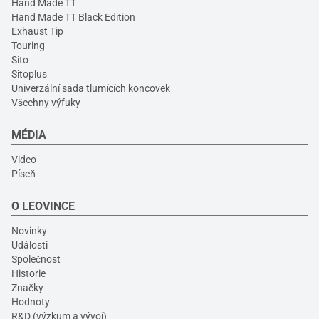
Hand Made TT
Hand Made TT Black Edition
Exhaust Tip
Touring
Sito
Sitoplus
Univerzální sada tlumících koncovek
Všechny výfuky
MÉDIA
Video
Píseň
O LEOVINCE
Novinky
Události
Společnost
Historie
Značky
Hodnoty
R&D (výzkum a vývoj)