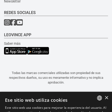
Newsletter
REDES SOCIALES
LEOVINCE APP
Saber más
Todas las marcas comerciales utilizadas son propiedad de sus
respectivos dueños, su uso es meramente informativo y no implica
aprobación.
×
Ese sitio web utiliza cookies
Este sitio web usa cookies para mejorar la experiencia del usuario. Al
ITALIAN