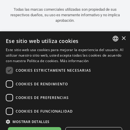
Todas las marcas comerciales utilizadas son propiedad de sus
respectivos dueños, su uso es meramente informativo y no implica
aprobación.
×
Ese sitio web utiliza cookies
Este sitio web usa cookies para mejorar la experiencia del usuario. Al
ITALIAN
utilizar nuestro sitio web, usted acepta todas las cookies de acuerdo
con nuestra Política de cookies.
Más información
ENGLISH
COOKIES ESTRICTAMENTE NECESARIAS
FRENCH
SPANISH
COOKIES DE RENDIMIENTO
GERMAN
COOKIES DE PREFERENCIAS
Español (Colombia)
COOKIES DE FUNCIONALIDAD
MOSTRAR DETALLES
Política de Confidencialidad
Cookie Settings
Política de Cookies