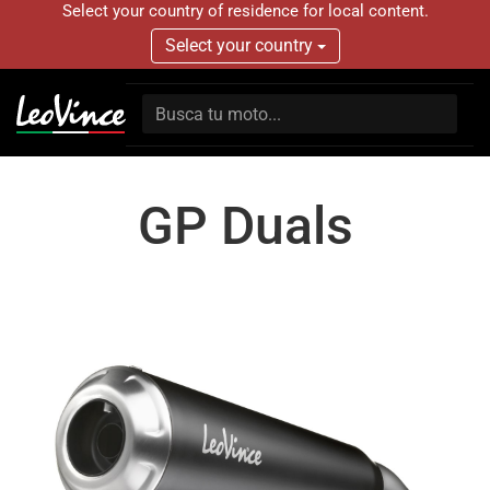
Select your country of residence for local content.
Select your country
GP Duals