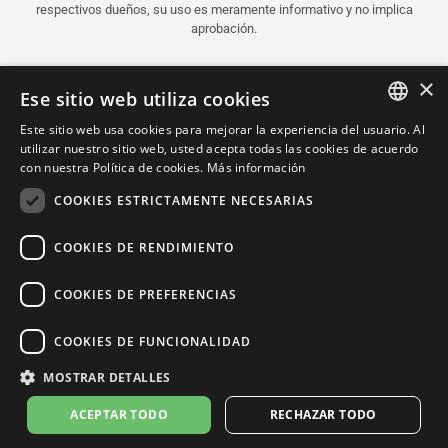
respectivos dueños, su uso es meramente informativo y no implica
aprobación.
×
Ese sitio web utiliza cookies
Este sitio web usa cookies para mejorar la experiencia del usuario. Al
ITALIAN
utilizar nuestro sitio web, usted acepta todas las cookies de acuerdo
con nuestra Política de cookies.
Más información
ENGLISH
COOKIES ESTRICTAMENTE NECESARIAS
FRENCH
SPANISH
COOKIES DE RENDIMIENTO
GERMAN
COOKIES DE PREFERENCIAS
Español (Colombia)
COOKIES DE FUNCIONALIDAD
MOSTRAR DETALLES
Política de Confidencialidad
Cookie Settings
Política de Cookies
ACEPTAR TODO
RECHAZAR TODO
© 2026
leovince.com
by BELGROVE -
VAT #: 1080016712