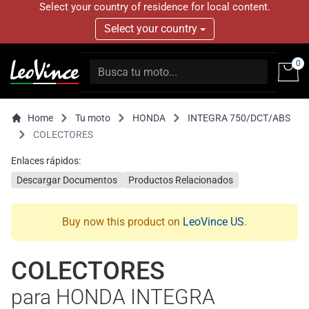
Select your country of residence for local content.
Select your country
0
Home
Tu moto
HONDA
INTEGRA 750/DCT/ABS
COLECTORES
Enlaces rápidos:
Descargar Documentos
Productos Relacionados
Buy now this product on
LeoVince US
.
COLECTORES
para HONDA INTEGRA