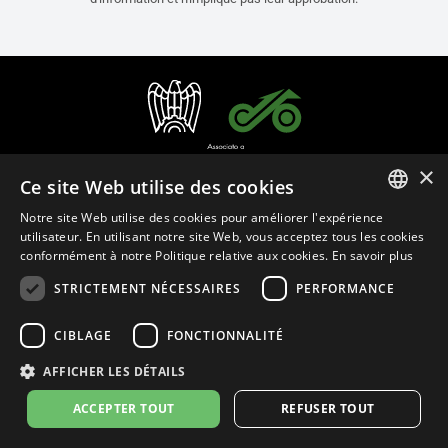
×
Ce site Web utilise des cookies
Notre site Web utilise des cookies pour améliorer l'expérience
ITALIAN
utilisateur. En utilisant notre site Web, vous acceptez tous les cookies
conformément à notre Politique relative aux cookies.
En savoir plus
ENGLISH
STRICTEMENT NÉCESSAIRES
PERFORMANCE
Français (Belgique)
FRENCH
SPANISH
CIBLAGE
FONCTIONNALITÉ
Politique de Confidentialité
Cookie Settings
Politique de Cookies
GERMAN
AFFICHER LES DÉTAILS
Store Policy
ACCEPTER TOUT
REFUSER TOUT
© 2026
leovince.com
by BELGROVE -
VAT #: 1080016712