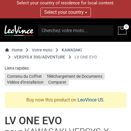
Select your country of residence for local content.
Select your country
0
Home
Votre moto
KAWASAKI
VERSYS-X 300/ADVENTURE
LV ONE EVO
Liens rapides:
Contenu du Coffret
Téléchargement de Documents
Vidéos d'Installation
Comparer
Buy now this product on
LeoVince US
.
LV ONE EVO