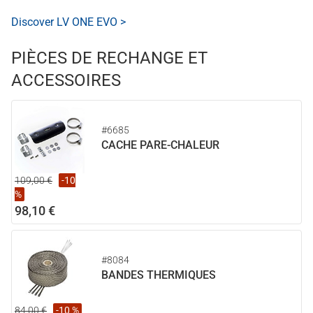
Discover LV ONE EVO >
PIÈCES DE RECHANGE ET
ACCESSOIRES
#6685
CACHE PARE-CHALEUR
109,00 €
-10
%
98,10 €
#8084
BANDES THERMIQUES
84,00 €
-10 %