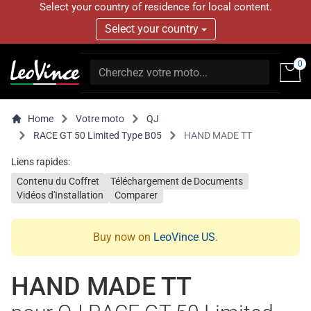
Select your country of residence for local content.
Select your country
0
Home
Votre moto
QJ
RACE GT 50 Limited Type B05
HAND MADE TT
Liens rapides:
Contenu du Coffret
Téléchargement de Documents
Vidéos d'Installation
Comparer
Buy now on
LeoVince US
.
HAND MADE TT