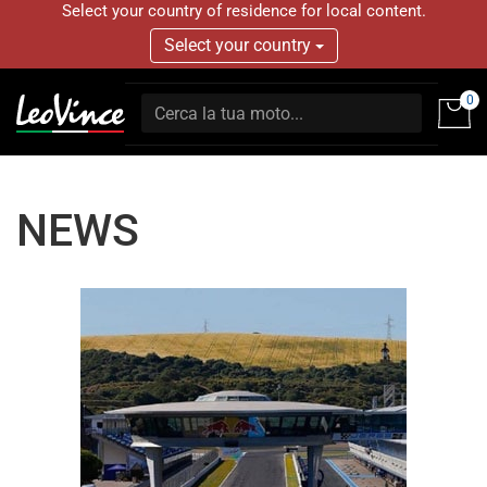
Select your country of residence for local content.
Select your country
0
NEWS