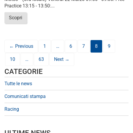
Practice 13:15 - 13:50:...
Scopri
← Previous
1
…
6
7
8
9
10
…
63
Next →
CATEGORIE
Tutte le news
Comunicati stampa
Racing