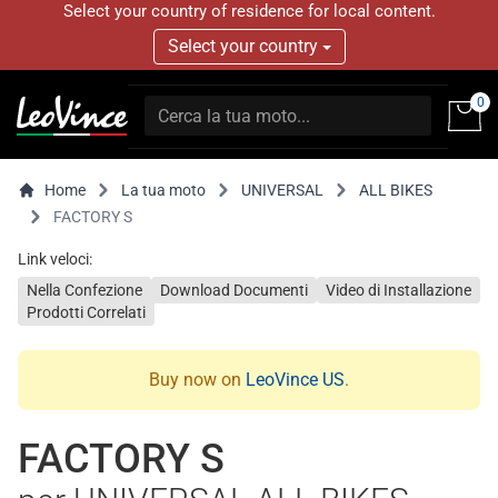
Select your country of residence for local content.
Select your country
0
Home
La tua moto
UNIVERSAL
ALL BIKES
FACTORY S
Link veloci:
Nella Confezione
Download Documenti
Video di Installazione
Prodotti Correlati
Buy now on
LeoVince US
.
FACTORY S