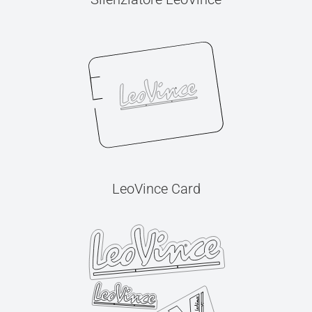
LeoVince Card