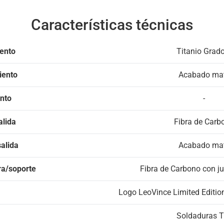
Características técnicas
iento
Titanio Grad
iento
Acabado ma
ento
-
alida
Fibra de Carb
alida
Acabado ma
ra/soporte
Fibra de Carbono con j
Logo LeoVince Limited Editio
Soldaduras T