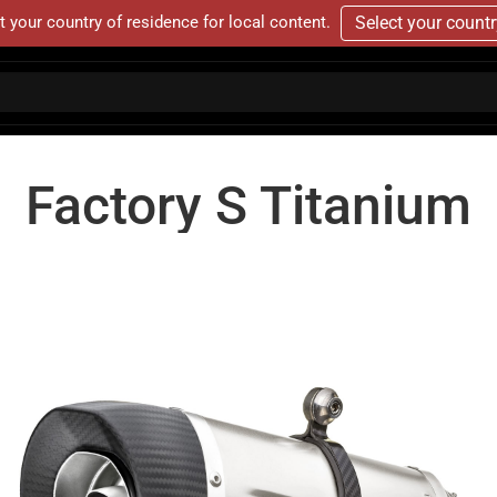
t your country of residence for local content.
Select your count
Factory S Titanium