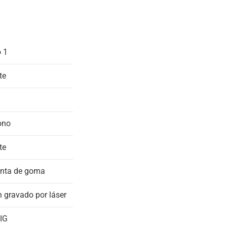
o 1
te
ono
te
unta de goma
n gravado por láser
IG